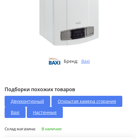
Бренд:
Baxi
Подборки похожих товаров
Двухконтурный
Открытая камера сгорания
Baxi
Настенные
Склад магазина:
В наличии