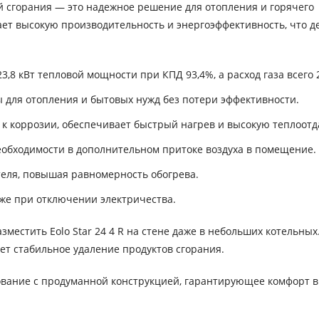
рой сгорания — это надежное решение для отопления и горячего
ает высокую производительность и энергоэффективность, что д
,8 кВт тепловой мощности при КПД 93,4%, а расход газа всего 2
для отопления и бытовых нужд без потери эффективности.
к коррозии, обеспечивает быстрый нагрев и высокую теплоотд
еобходимости в дополнительном притоке воздуха в помещение.
еля, повышая равномерность обогрева.
же при отключении электричества.
местить Eolo Star 24 4 R на стене даже в небольших котельных
т стабильное удаление продуктов сгорания.
дование с продуманной конструкцией, гарантирующее комфорт в