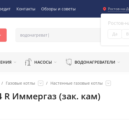
редит
Контакты
Обзоры и советы
Ростов-на-Д
Ростов-н
Да
В
Из
ЛЕНИЯ
НАСОСЫ
ВОДОНАГРЕВАТЕЛИ
/
Газовые котлы
/
Настенные газовые котлы
4 R Иммергаз (зак. кам)