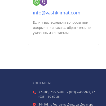
info@vashklimat.com
Если у вас возникли вопросы при
оформлении заказа, обратитесь по
указанным контактам.
КОНТАКТЫ
+7 (800) 700-77-89; +7 (863) 2-400-999; +7
(938) 160-60-26
344103, г. Ростов-на-Дону, ул. Доватора