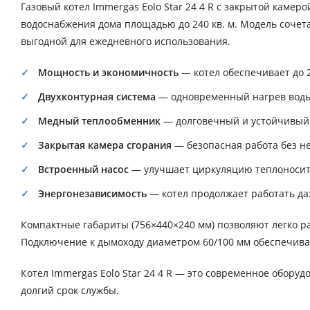
Газовый котел Immergas Eolo Star 24 4 R с закрытой каме
водоснабжения дома площадью до 240 кв. м. Модель сочет
выгодной для ежедневного использования.
Мощность и экономичность
— котел обеспечивает до 23
Двухконтурная система
— одновременный нагрев воды 
Медный теплообменник
— долговечный и устойчивый 
Закрытая камера сгорания
— безопасная работа без н
Встроенный насос
— улучшает циркуляцию теплоносит
Энергонезависимость
— котел продолжает работать да
Компактные габариты (756×440×240 мм) позволяют легко раз
Подключение к дымоходу диаметром 60/100 мм обеспечивае
Котел Immergas Eolo Star 24 4 R — это современное обору
долгий срок службы.