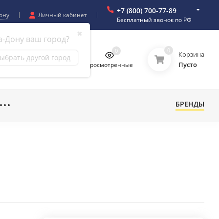
+7 (800) 700-77-89
ону
Личный кабинет
Бесплатный звонок по РФ
✖
а-Дону ваш город?
0
0
0
0
Корзина
ыбрать другой город
Пусто
бранное
Сравнение
Просмотренные
БРЕНДЫ