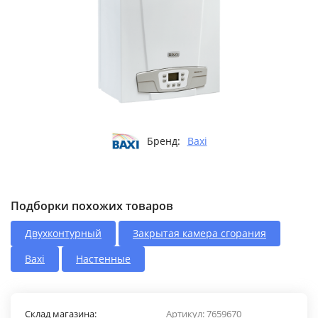
Бренд:
Baxi
Подборки похожих товаров
Двухконтурный
Закрытая камера сгорания
Baxi
Настенные
Склад магазина:
Артикул:
7659670