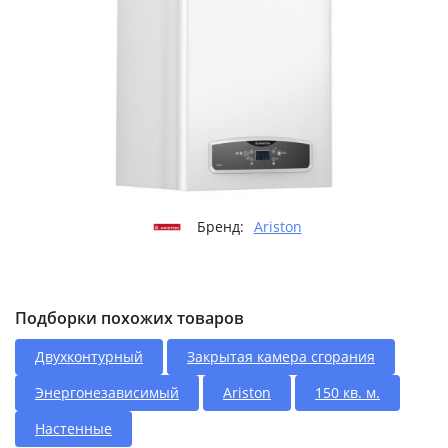
Бренд:
Ariston
Подборки похожих товаров
Двухконтурный
Закрытая камера сгорания
Энергонезависимый
Ariston
150 кв. м.
Настенные