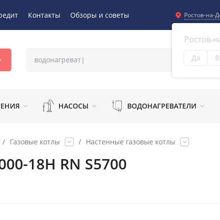
редит
Контакты
Обзоры и советы
Ростов-на-Д
Ростов-н
Да
В
Из
ЛЕНИЯ
НАСОСЫ
ВОДОНАГРЕВАТЕЛИ
/
Газовые котлы
/
Настенные газовые котлы
000-18H RN S5700