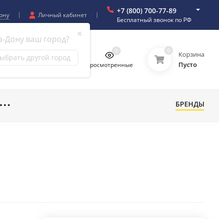
+7 (800) 700-77-89
ону
Личный кабинет
Бесплатный звонок по РФ
✖
а-Дону ваш город?
0
0
0
0
Корзина
ыбрать другой город
Пусто
бранное
Сравнение
Просмотренные
БРЕНДЫ