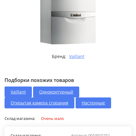
Бренд:
Vaillant
Подборки похожих товаров
Vaillant
Одноконтурный
Открытая камера сгорания
Настенные
Склад магазина:
Очень мало
Склад магазина:
Артикул:
0010015252