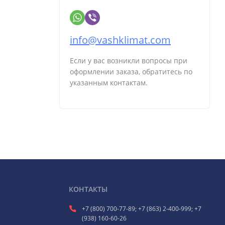
info@vashklimat.com
Если у вас возникли вопросы при
оформлении заказа, обратитесь по
указанным контактам.
КОНТАКТЫ
+7 (800) 700-77-89; +7 (863) 2-400-999; +7
(938) 160-60-26