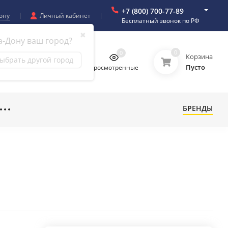
+7 (800) 700-77-89
ону
Личный кабинет
Бесплатный звонок по РФ
✖
а-Дону ваш город?
0
0
0
0
Корзина
ыбрать другой город
Пусто
бранное
Сравнение
Просмотренные
БРЕНДЫ