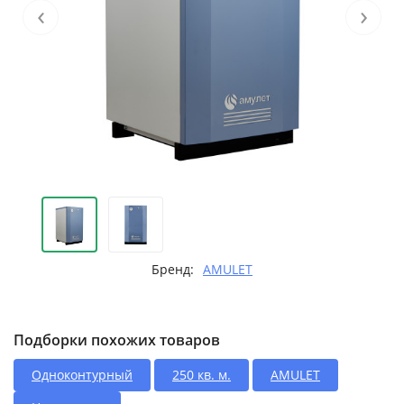
‹
›
Бренд:
AMULET
Подборки похожих товаров
Одноконтурный
250 кв. м.
AMULET