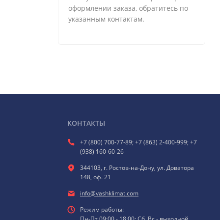
оформлении заказа, обратитесь по
указанным контактам.
КОНТАКТЫ
+7 (800) 700-77-89; +7 (863) 2-400-999; +7
(938) 160-60-26
344103, г. Ростов-на-Дону, ул. Доватора
148, оф. 21
info@vashklimat.com
Режим работы:
Пн-Пт 09:00 - 18:00; Сб, Вс - выходной