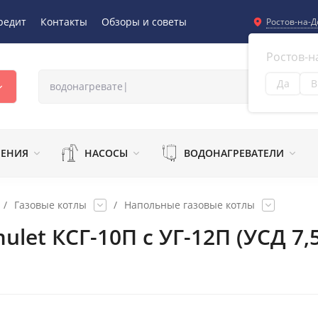
редит
Контакты
Обзоры и советы
Ростов-на-Д
Ростов-н
Да
В
Из
ЛЕНИЯ
НАСОСЫ
ВОДОНАГРЕВАТЕЛИ
/
Газовые котлы
/
Напольные газовые котлы
let КСГ-10П с УГ-12П (УСД 7,5