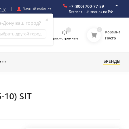
+7 (800) 700-77-89
ону
Личный кабинет
Бесплатный звонок по РФ
✖
а-Дону ваш город?
0
0
0
0
Корзина
ыбрать другой город
Пусто
бранное
Сравнение
Просмотренные
БРЕНДЫ
-10) SIT