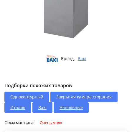
Бренд:
Baxi
Подборки похожих товаров
Одноконтурный
Закрытая камера сгорания
Италия
Baxi
Напольные
Склад магазина:
Очень мало