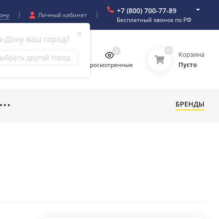
+7 (800) 700-77-89
ону
Личный кабинет
Бесплатный звонок по РФ
✖
а-Дону ваш город?
0
0
0
0
Корзина
ыбрать другой город
Пусто
бранное
Сравнение
Просмотренные
БРЕНДЫ