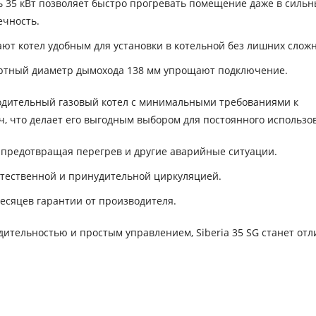
35 кВт позволяет быстро прогревать помещение даже в силь
ечность.
т котел удобным для установки в котельной без лишних сложн
ртный диаметр дымохода 138 мм упрощают подключение.
зводительный газовый котел с минимальными требованиями к
/ч, что делает его выгодным выбором для постоянного использо
 предотвращая перегрев и другие аварийные ситуации.
стественной и принудительной циркуляцией.
сяцев гарантии от производителя.
дительностью и простым управлением, Siberia 35 SG станет от