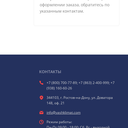
оформлении заказа, обратитесь по
указанным контактам.
КОНТАКТЫ
+7 (800) 700-77-89; +7 (863) 2-400-999; +7
(938) 160-60-26
344103, г. Ростов-на-Дону, ул. Доватора
148, оф. 21
info@vashklimat.com
Режим работы:
Пн-Пт 09:00 - 18:00; Сб, Вс - выходной