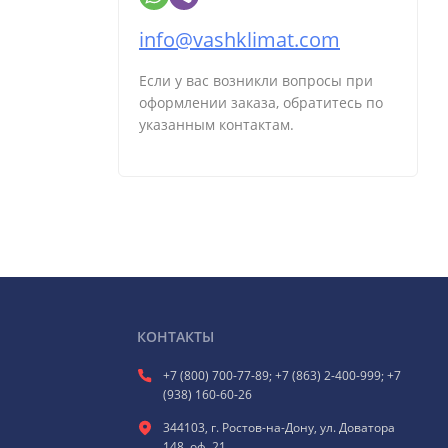
info@vashklimat.com
Если у вас возникли вопросы при
оформлении заказа, обратитесь по
указанным контактам.
КОНТАКТЫ
+7 (800) 700-77-89; +7 (863) 2-400-999; +7
(938) 160-60-26
344103, г. Ростов-на-Дону, ул. Доватора
148, оф. 21