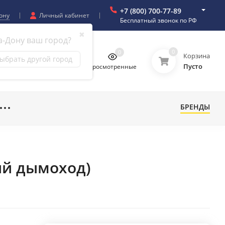
+7 (800) 700-77-89
ону
Личный кабинет
Бесплатный звонок по РФ
✖
а-Дону ваш город?
0
0
0
0
Корзина
ыбрать другой город
Пусто
бранное
Сравнение
Просмотренные
БРЕНДЫ
ый дымоход)