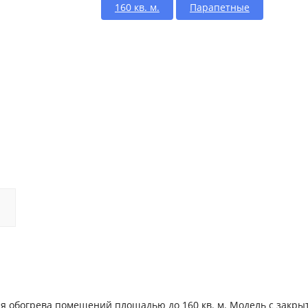
160 кв. м.
Парапетные
 обогрева помещений площадью до 160 кв. м. Модель с закры