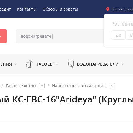
редит
Контакты
Обзоры и советы
Ростов-на-Д
Ростов-н
Да
В
Из
ЛЕНИЯ
НАСОСЫ
ВОДОНАГРЕВАТЕЛИ
/
Газовые котлы
/
Напольные газовые котлы
й КС-ГВС-16"Arideya" (Кругл