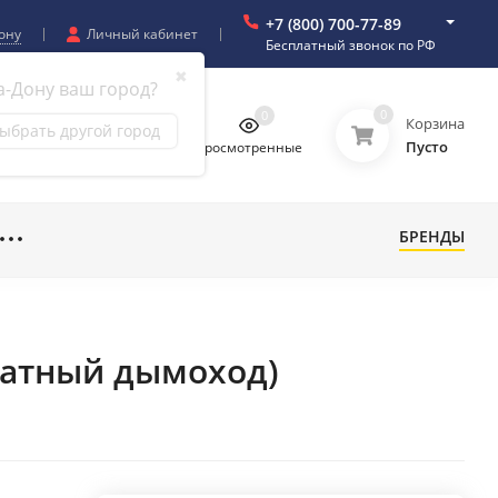
+7 (800) 700-77-89
ону
Личный кабинет
Бесплатный звонок по РФ
✖
а-Дону ваш город?
0
0
0
0
Корзина
ыбрать другой город
Пусто
бранное
Сравнение
Просмотренные
БРЕНДЫ
дратный дымоход)