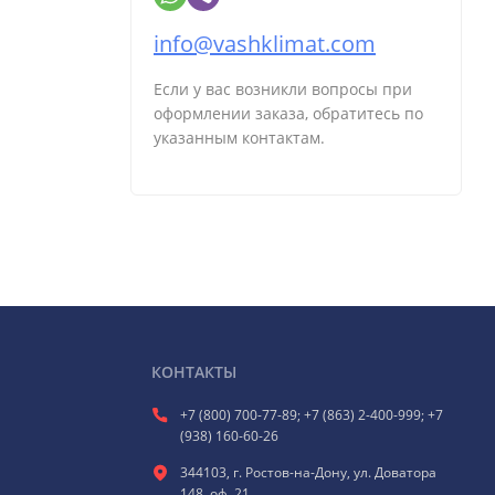
info@vashklimat.com
Если у вас возникли вопросы при
оформлении заказа, обратитесь по
указанным контактам.
КОНТАКТЫ
+7 (800) 700-77-89; +7 (863) 2-400-999; +7
(938) 160-60-26
344103, г. Ростов-на-Дону, ул. Доватора
148, оф. 21