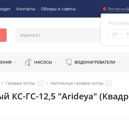
редит
Контакты
Обзоры и советы
Ростов-на-Д
Ростов-н
Да
В
Из
ЛЕНИЯ
НАСОСЫ
ВОДОНАГРЕВАТЕЛИ
/
Газовые котлы
/
Напольные газовые котлы
й КС-ГС-12,5 "Arideya" (Ква