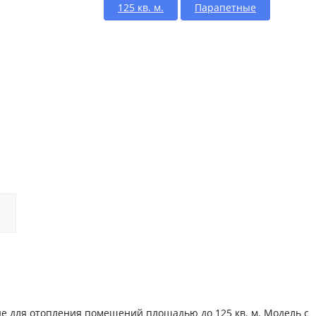
125 кв. м.
Парапетные
 для отопления помещений площадью до 125 кв. м. Модель с