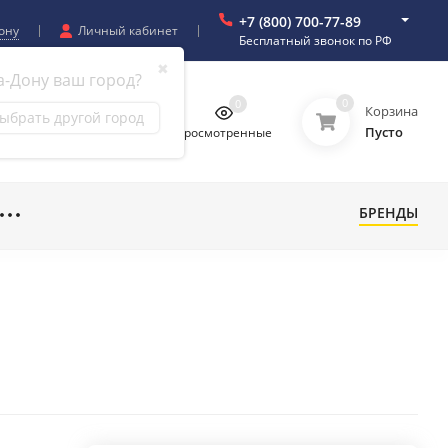
+7 (800) 700-77-89
ону
Личный кабинет
Бесплатный звонок по РФ
✖
а-Дону ваш город?
0
0
0
0
Корзина
ыбрать другой город
Пусто
бранное
Сравнение
Просмотренные
БРЕНДЫ