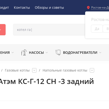
редит
Контакты
Обзоры и советы
Ростов-на-Д
Ростов-н
Да
В
Из
ЛЕНИЯ
НАСОСЫ
ВОДОНАГРЕВАТЕЛИ
/
Газовые котлы
/
Напольные газовые котлы
тэм КС-Г-12 СН -3 задний