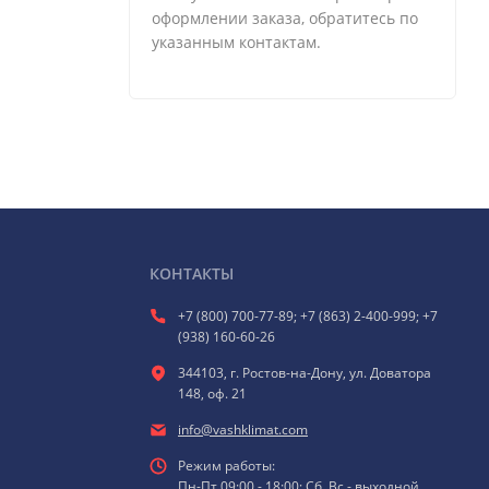
оформлении заказа, обратитесь по
указанным контактам.
КОНТАКТЫ
+7 (800) 700-77-89; +7 (863) 2-400-999; +7
(938) 160-60-26
344103, г. Ростов-на-Дону, ул. Доватора
148, оф. 21
info@vashklimat.com
Режим работы:
Пн-Пт 09:00 - 18:00; Сб, Вс - выходной