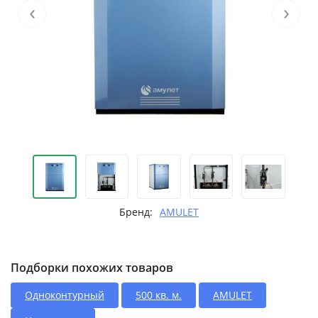
‹
›
Бренд:
AMULET
Подборки похожих товаров
Одноконтурный
500 кв. м.
AMULET