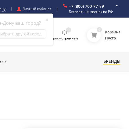
+7 (800) 700-77-89
ону
Личный кабинет
Бесплатный звонок по РФ
✖
а-Дону ваш город?
0
0
0
0
Корзина
ыбрать другой город
Пусто
бранное
Сравнение
Просмотренные
БРЕНДЫ