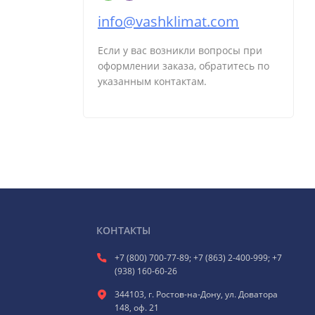
info@vashklimat.com
Если у вас возникли вопросы при
оформлении заказа, обратитесь по
указанным контактам.
КОНТАКТЫ
+7 (800) 700-77-89; +7 (863) 2-400-999; +7
(938) 160-60-26
344103, г. Ростов-на-Дону, ул. Доватора
148, оф. 21