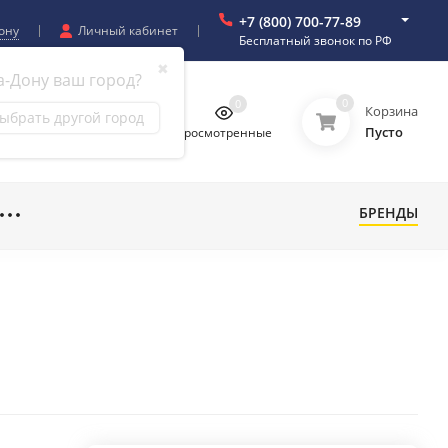
+7 (800) 700-77-89
ону
Личный кабинет
Бесплатный звонок по РФ
✖
а-Дону ваш город?
0
0
0
0
Корзина
ыбрать другой город
Пусто
бранное
Сравнение
Просмотренные
БРЕНДЫ