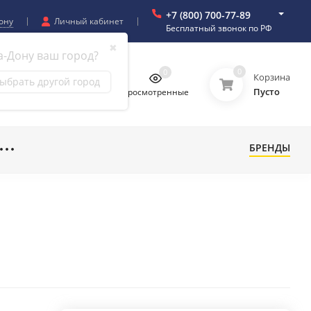
+7 (800) 700-77-89
ону
Личный кабинет
Бесплатный звонок по РФ
✖
а-Дону ваш город?
0
0
0
0
Корзина
ыбрать другой город
Пусто
бранное
Сравнение
Просмотренные
БРЕНДЫ