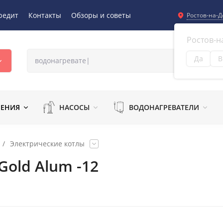
редит
Контакты
Обзоры и советы
Ростов-на-Д
Ростов-н
Да
В
Из
ЛЕНИЯ
НАСОСЫ
ВОДОНАГРЕВАТЕЛИ
/
Электрические котлы
Gold Alum -12