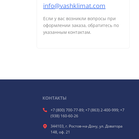
info@vashklimat.com
Если у вас возникли вопросы при
оформлении заказа, обратитесь по
указанным контактам.
КОНТАКТЫ
+7 (800) 700-77-89; +7 (863) 2-400-999; +7
(938) 160-60-26
344103, г. Ростов-на-Дону, ул. Доватора
148, оф. 21