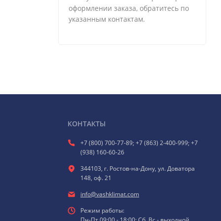
оформлении заказа, обратитесь по
указанным контактам.
КОНТАКТЫ
+7 (800) 700-77-89; +7 (863) 2-400-999; +7
(938) 160-60-26
344103, г. Ростов-на-Дону, ул. Доватора
148, оф. 21
info@vashklimat.com
Режим работы:
Пн-Пт 09:00 - 18:00; Сб, Вс - выходной