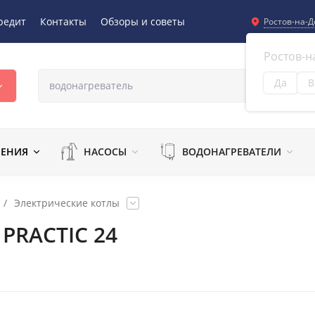
редит
Контакты
Обзоры и советы
Ростов-на-Д
Ростов-н
Да
В
Из
ЛЕНИЯ
НАСОСЫ
ВОДОНАГРЕВАТЕЛИ
/
Электрические котлы
PRACTIC 24