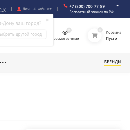
+7 (800) 700-77-89
ону
Личный кабинет
Бесплатный звонок по РФ
✖
а-Дону ваш город?
0
0
0
0
Корзина
ыбрать другой город
Пусто
бранное
Сравнение
Просмотренные
БРЕНДЫ