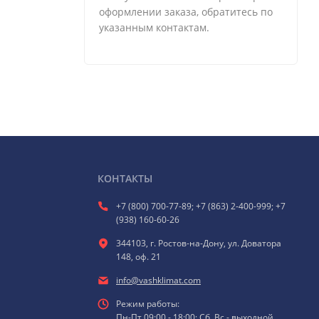
оформлении заказа, обратитесь по
указанным контактам.
КОНТАКТЫ
+7 (800) 700-77-89; +7 (863) 2-400-999; +7
(938) 160-60-26
344103, г. Ростов-на-Дону, ул. Доватора
148, оф. 21
info@vashklimat.com
Режим работы:
Пн-Пт 09:00 - 18:00; Сб, Вс - выходной