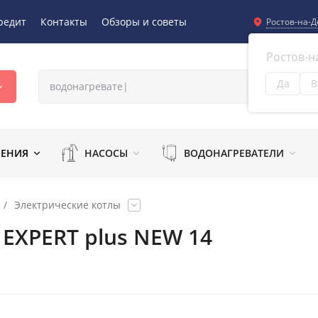
редит
Контакты
Обзоры и советы
Ростов-на-Д
Ростов-н
Да
В
Из
ЛЕНИЯ
НАСОСЫ
ВОДОНАГРЕВАТЕЛИ
/
Электрические котлы
EXPERT plus NEW 14