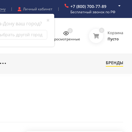
+7 (800) 700-77-89
ону
Личный кабинет
Бесплатный звонок по РФ
✖
а-Дону ваш город?
0
0
0
0
Корзина
ыбрать другой город
Пусто
бранное
Сравнение
Просмотренные
БРЕНДЫ