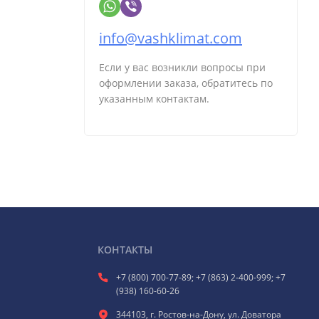
info@vashklimat.com
Если у вас возникли вопросы при
оформлении заказа, обратитесь по
указанным контактам.
КОНТАКТЫ
+7 (800) 700-77-89; +7 (863) 2-400-999; +7
(938) 160-60-26
344103, г. Ростов-на-Дону, ул. Доватора