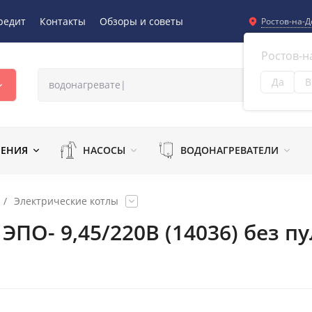
редит
Контакты
Обзоры и советы
Ростов-на-Д
Ростов-н
Да
В
Из
ЛЕНИЯ
НАСОСЫ
ВОДОНАГРЕВАТЕЛИ
/
Электрические котлы
ПО- 9,45/220В (14036) без пу