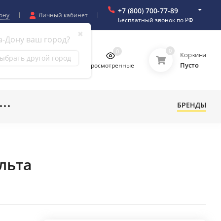
+7 (800) 700-77-89
ону
Личный кабинет
Бесплатный звонок по РФ
✖
а-Дону ваш город?
0
0
0
0
Корзина
ыбрать другой город
Пусто
бранное
Сравнение
Просмотренные
БРЕНДЫ
льта