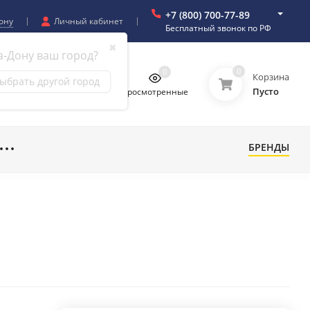
+7 (800) 700-77-89
ону
Личный кабинет
Бесплатный звонок по РФ
✖
а-Дону ваш город?
0
0
0
0
Корзина
ыбрать другой город
Пусто
бранное
Сравнение
Просмотренные
БРЕНДЫ