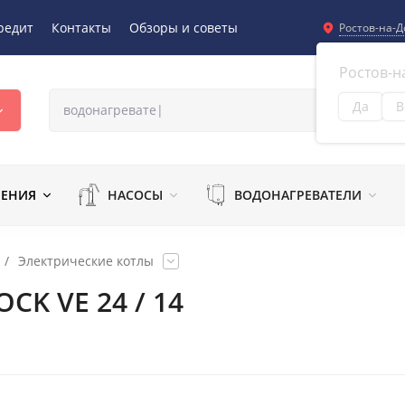
редит
Контакты
Обзоры и советы
Ростов-на-Д
Ростов-н
Да
В
Из
ЛЕНИЯ
НАСОСЫ
ВОДОНАГРЕВАТЕЛИ
/
Электрические котлы
CK VE 24 / 14