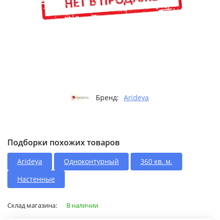
Бренд:
Arideya
Подборки похожих товаров
Arideya
Одноконтурный
360 кв. м.
Настенные
Склад магазина:
В наличии