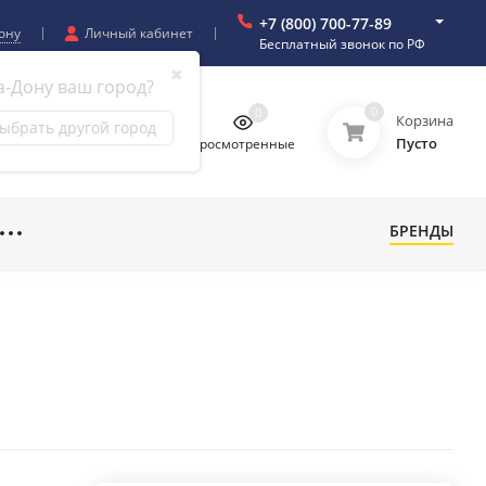
+7 (800) 700-77-89
ону
Личный кабинет
Бесплатный звонок по РФ
✖
а-Дону ваш город?
0
0
0
0
Корзина
ыбрать другой город
Пусто
бранное
Сравнение
Просмотренные
БРЕНДЫ