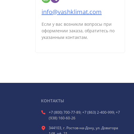
info@vashklimat.com
Если у вас возникли вопросы при
оформлении заказа, обратитесь по
указанным контактам.
КОНТАКТЫ
+7 (800) 700-77-89; +7 (863) 2-400-999; +7
(938) 160-60-26
344103, г. Ростов-на-Дону, ул. Доватора
148, оф. 21