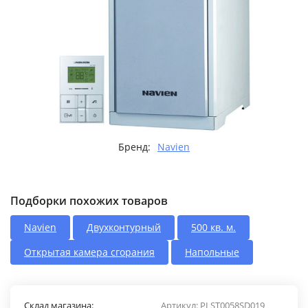
Бренд:
Navien
Подборки похожих товаров
Navien
Двухконтурный
500 кв. м.
Открытая камера сгорания
Напольные
Склад магазина:
Артикул:
PLST0058SD019