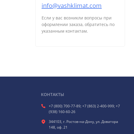
info@vashklimat.com
Если у вас возникли вопросы при
оформлении заказа, обратитесь по
указанным контактам.
КОНТАКТЫ
+7 (800) 700-77-89; +7 (863) 2-400-999; +7
(938) 160-60-26
344103, г. Ростов-на-Дону, ул. Доватора
148, оф. 21