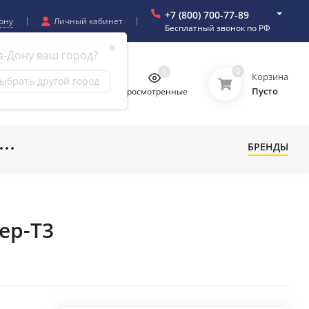
+7 (800) 700-77-89
ону
Личный кабинет
Бесплатный звонок по РФ
✖
а-Дону ваш город?
0
0
0
0
Корзина
ыбрать другой город
Пусто
бранное
Сравнение
Просмотренные
БРЕНДЫ
ер-Т3