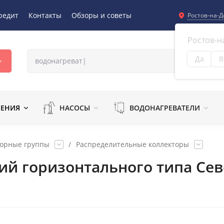
редит
Контакты
Обзоры и советы
Ростов-на-Д
Ростов-н
Да
В
Из
ЛЕНИЯ
НАСОСЫ
ВОДОНАГРЕВАТЕЛИ
торные группы
/
Распределительные коллекторы
ий горизонтального типа Сев