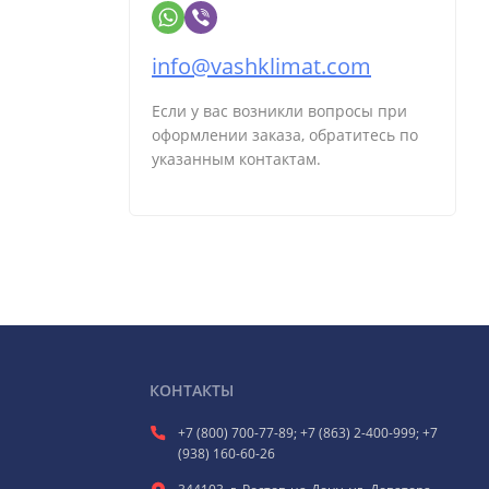
info@vashklimat.com
Если у вас возникли вопросы при
оформлении заказа, обратитесь по
указанным контактам.
КОНТАКТЫ
+7 (800) 700-77-89; +7 (863) 2-400-999; +7
(938) 160-60-26