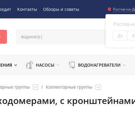
редит
Контакты
Обзоры и советы
Ростов-на-Д
Ростов-н
Да
В
Из
ЛЕНИЯ
НАСОСЫ
ВОДОНАГРЕВАТЕЛИ
торные группы
/
Коллекторные группы
асходомерами, с кронштейнам