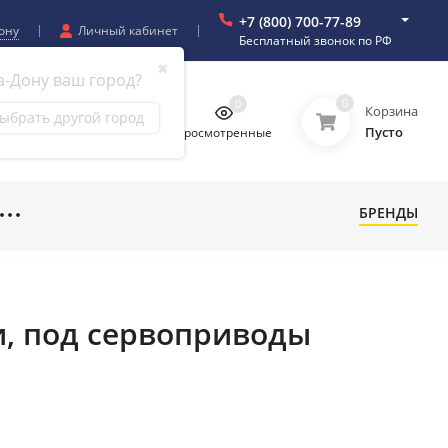
+7 (800) 700-77-89
ону
Личный кабинет
Бесплатный звонок по РФ
✖
а-Дону ваш город?
0
0
0
0
Корзина
ыбрать другой город
Пусто
бранное
Сравнение
Просмотренные
БРЕНДЫ
и, под сервоприводы