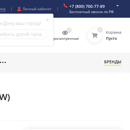
+7 (800) 700-77-89
ону
Личный кабинет
Бесплатный звонок по РФ
✖
а-Дону ваш город?
0
0
0
0
Корзина
ыбрать другой город
Пусто
бранное
Сравнение
Просмотренные
БРЕНДЫ
OW)