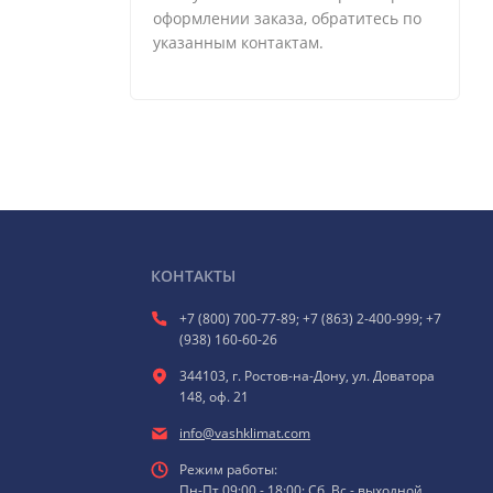
оформлении заказа, обратитесь по
указанным контактам.
КОНТАКТЫ
+7 (800) 700-77-89; +7 (863) 2-400-999; +7
(938) 160-60-26
344103, г. Ростов-на-Дону, ул. Доватора
148, оф. 21
info@vashklimat.com
Режим работы:
Пн-Пт 09:00 - 18:00; Сб, Вс - выходной