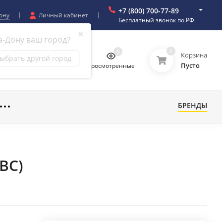
+7 (800) 700-77-89
ону
Личный кабинет
Бесплатный звонок по РФ
✖
а-Дону ваш город?
0
0
0
0
Корзина
ыбрать другой город
Пусто
бранное
Сравнение
Просмотренные
БРЕНДЫ
ВС)