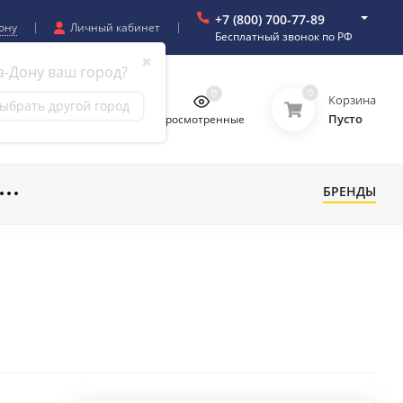
+7 (800) 700-77-89
ону
Личный кабинет
Бесплатный звонок по РФ
✖
а-Дону ваш город?
0
0
0
0
Корзина
ыбрать другой город
Пусто
бранное
Сравнение
Просмотренные
БРЕНДЫ