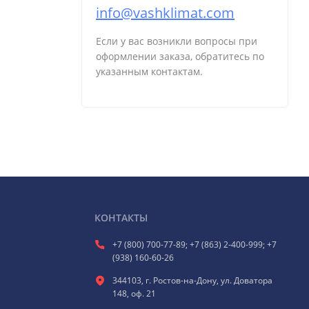
info@vashklimat.com
Если у вас возникли вопросы при
оформлении заказа, обратитесь по
указанным контактам.
КОНТАКТЫ
+7 (800) 700-77-89; +7 (863) 2-400-999; +7
(938) 160-60-26
344103, г. Ростов-на-Дону, ул. Доватора
148, оф. 21