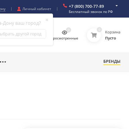
+7 (800) 700-77-89
ону
Личный кабинет
Бесплатный звонок по РФ
✖
а-Дону ваш город?
0
0
0
0
Корзина
ыбрать другой город
Пусто
бранное
Сравнение
Просмотренные
БРЕНДЫ