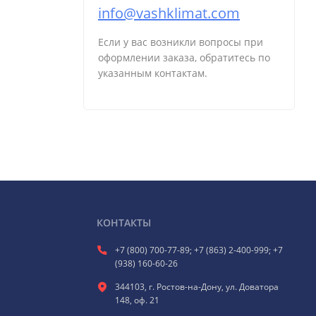
info@vashklimat.com
Если у вас возникли вопросы при
оформлении заказа, обратитесь по
указанным контактам.
КОНТАКТЫ
+7 (800) 700-77-89; +7 (863) 2-400-999; +7
(938) 160-60-26
344103, г. Ростов-на-Дону, ул. Доватора
148, оф. 21