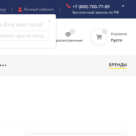
+7 (800) 700-77-89
ону
Личный кабинет
Бесплатный звонок по РФ
✖
а-Дону ваш город?
0
0
0
0
Корзина
ыбрать другой город
Пусто
бранное
Сравнение
Просмотренные
БРЕНДЫ