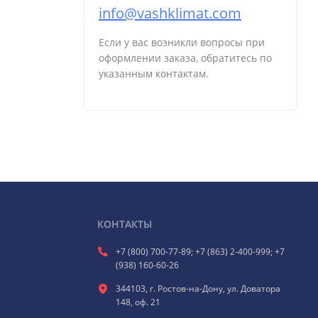
info@vashklimat.com
Если у вас возникли вопросы при
оформлении заказа, обратитесь по
указанным контактам.
КОНТАКТЫ
+7 (800) 700-77-89; +7 (863) 2-400-999; +7
(938) 160-60-26
344103, г. Ростов-на-Дону, ул. Доватора
148, оф. 21