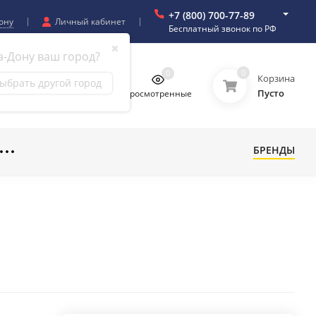
+7 (800) 700-77-89
ону
Личный кабинет
Бесплатный звонок по РФ
✖
а-Дону ваш город?
0
0
0
0
Корзина
ыбрать другой город
Пусто
бранное
Сравнение
Просмотренные
БРЕНДЫ