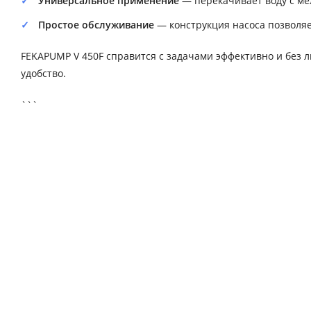
Универсальное применение
— перекачивает воду с мел
Простое обслуживание
— конструкция насоса позволяе
FEKAPUMP V 450F справится с задачами эффективно и без л
удобство.
```