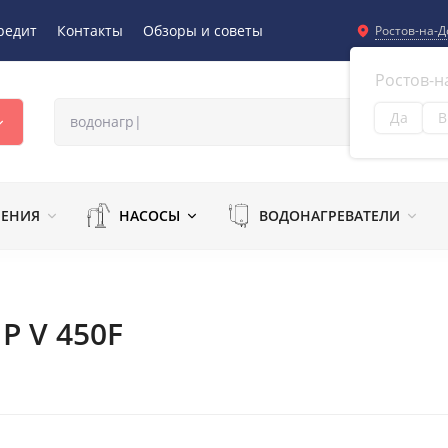
редит
Контакты
Обзоры и советы
Ростов-на-Д
Ростов-н
Да
В
Из
ЛЕНИЯ
НАСОСЫ
ВОДОНАГРЕВАТЕЛИ
P V 450F