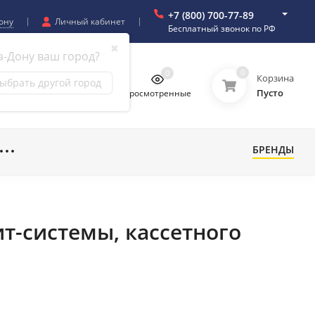
+7 (800) 700-77-89
ону
Личный кабинет
Бесплатный звонок по РФ
✖
а-Дону ваш город?
0
0
0
0
Корзина
ыбрать другой город
Пусто
бранное
Сравнение
Просмотренные
БРЕНДЫ
ит-системы, кассетного