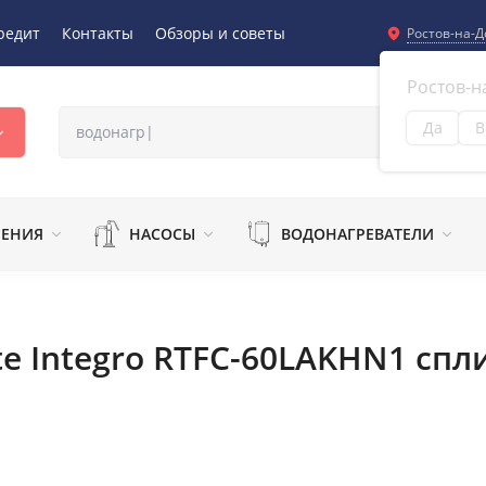
редит
Контакты
Обзоры и советы
Ростов-на-Д
Ростов-н
Да
В
Из
ЛЕНИЯ
НАСОСЫ
ВОДОНАГРЕВАТЕЛИ
te Integro RTFC-60LAKHN1 спл