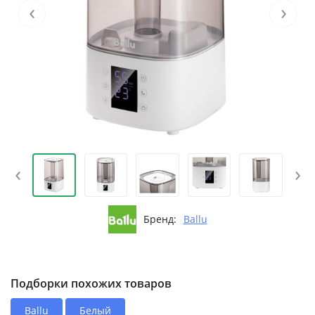
‹
›
‹
›
Бренд:
Ballu
Подборки похожих товаров
Ballu
Белый