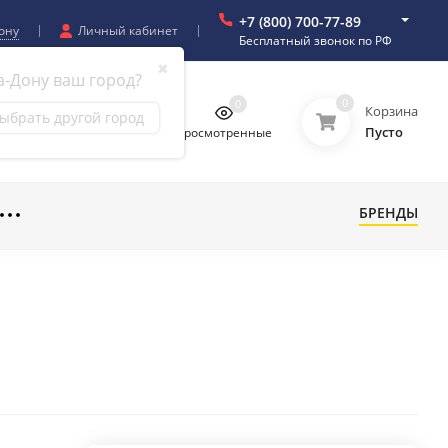
+7 (800) 700-77-89
ону
Личный кабинет
Бесплатный звонок по РФ
✖
а-Дону ваш город?
0
0
0
0
Корзина
ыбрать другой город
Пусто
бранное
Сравнение
Просмотренные
БРЕНДЫ