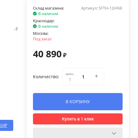
Склад магазина:
Артикул:
SFTH-12HN8
В наличии
Краснодар:
В наличии
-7
Москва:
Под заказ
40 890
₽
мин.
Количество:
1
В КОРЗИНУ
Купить в 1 клик
КНР