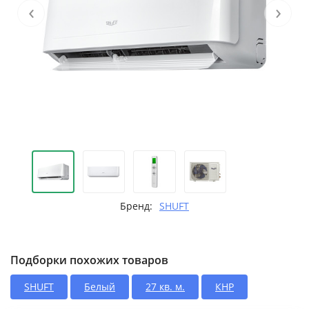
‹
›
Бренд:
SHUFT
Подборки похожих товаров
SHUFT
Белый
27 кв. м.
КНР