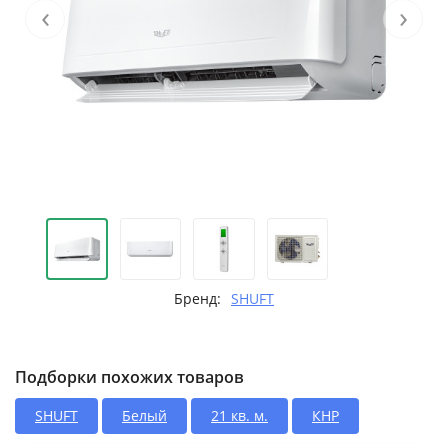
‹
›
Бренд:
SHUFT
Подборки похожих товаров
SHUFT
Белый
21 кв. м.
КНР