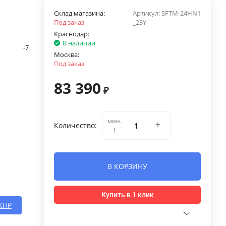
Склад магазина:
Артикул:
SFTM-24HN1
Под заказ
_23Y
Краснодар:
В наличии
-7
Москва:
Под заказ
83 390
₽
мин.
Количество:
1
В КОРЗИНУ
Купить в 1 клик
КНР