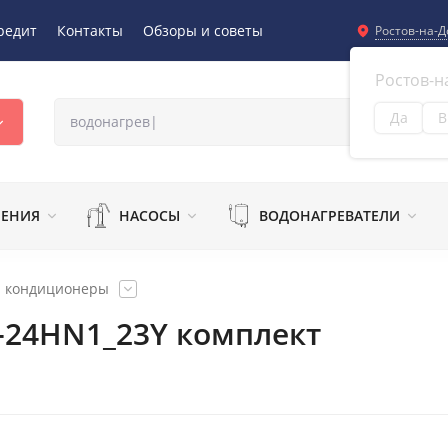
редит
Контакты
Обзоры и советы
Ростов-на-Д
Ростов-н
Да
В
Из
ЛЕНИЯ
НАСОСЫ
ВОДОНАГРЕВАТЕЛИ
и кондиционеры
-24HN1_23Y комплект