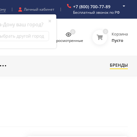
+7 (800) 700-77-89
ону
Личный кабинет
Бесплатный звонок по РФ
✖
а-Дону ваш город?
0
0
0
0
Корзина
ыбрать другой город
Пусто
бранное
Сравнение
Просмотренные
БРЕНДЫ