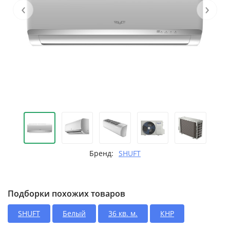
‹
›
Бренд:
SHUFT
Подборки похожих товаров
SHUFT
Белый
36 кв. м.
КНР