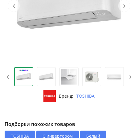
‹
›
‹
›
Бренд:
TOSHIBA
Подборки похожих товаров
TOSHIBA
С инвертором
Белый