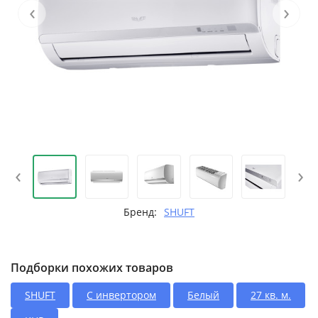
‹
›
‹
›
Бренд:
SHUFT
Подборки похожих товаров
SHUFT
С инвертором
Белый
27 кв. м.