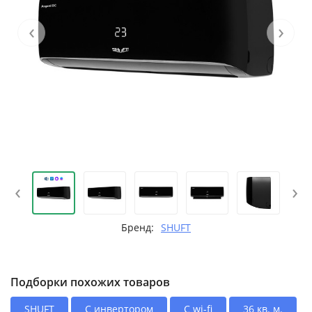
‹
›
‹
›
Бренд:
SHUFT
Подборки похожих товаров
SHUFT
С инвертором
С wi-fi
36 кв. м.