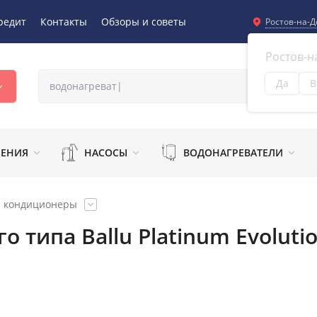
редит
Контакты
Обзоры и советы
Ростов-на-Д
Ростов-н
Да
В
Из
ЛЕНИЯ
НАСОСЫ
ВОДОНАГРЕВАТЕЛИ
и кондиционеры
 типа Ballu Platinum Evoluti