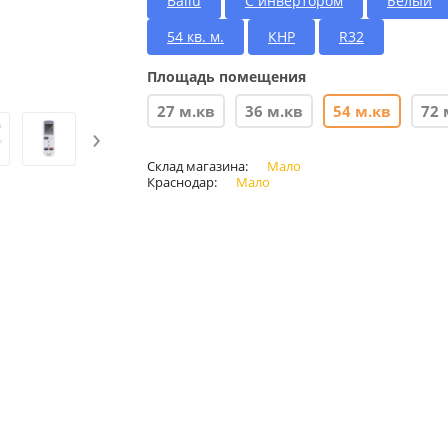
Ballu
С инвертором
Белый
54 кв. м.
КНР
R32
Площадь помещения
27 м.кв
36 м.кв
54 м.кв
72 
›
Склад магазина:
Мало
Краснодар:
Мало