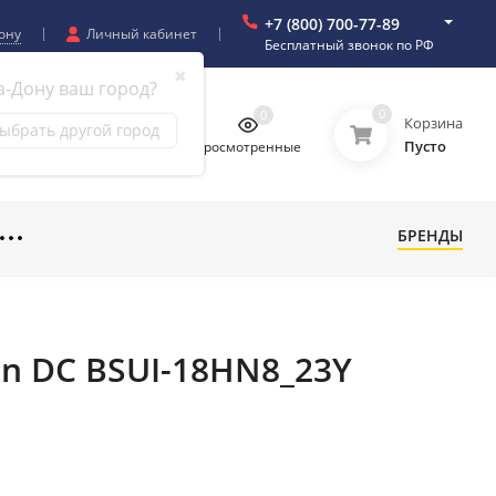
+7 (800) 700-77-89
ону
Личный кабинет
Бесплатный звонок по РФ
✖
а-Дону ваш город?
0
0
0
0
Корзина
ыбрать другой город
Пусто
бранное
Сравнение
Просмотренные
БРЕНДЫ
on DC BSUI-18HN8_23Y