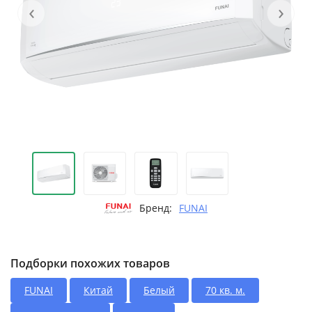
‹
›
Бренд:
FUNAI
Подборки похожих товаров
FUNAI
Китай
Белый
70 кв. м.