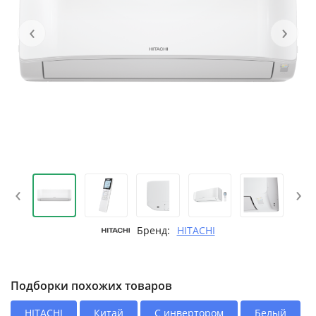
‹
›
‹
›
Бренд:
HITACHI
Подборки похожих товаров
HITACHI
Китай
С инвертором
Белый