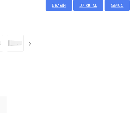
Белый
37 кв. м.
GMCC
›