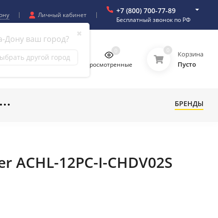
+7 (800) 700-77-89
ону
Личный кабинет
Бесплатный звонок по РФ
✖
а-Дону ваш город?
0
0
0
0
Корзина
ыбрать другой город
Пусто
бранное
Сравнение
Просмотренные
БРЕНДЫ
er ACHL-12PC-I-CHDV02S