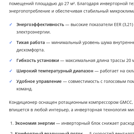
помещений площадью до 27 м². Благодаря инверторной те
энергопотребление и обеспечивая стабильный микроклима
Энергоэффективность
— высокие показатели EER (3,21) 
электроэнергии.
Тихая работа
— минимальный уровень шума внутреннего
дискомфорта.
Гибкость установки
— максимальная длина трассы 20 м
Широкий температурный диапазон
— работает на охла
Удобное управление
— совместимость с голосовым по
команд.
Кондиционер оснащен ротационным компрессором GMCC, о
впишется в любой интерьер, а инверторная технология ми
Экономия энергии
— инверторный блок снижает расход
Комфортный воздушный поток
— 5 скоростей вентиля