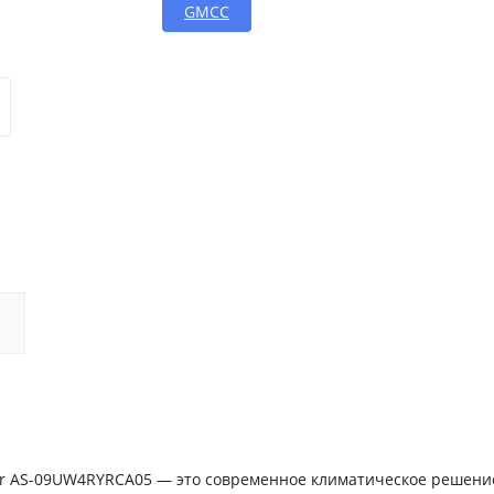
GMCC
ter AS-09UW4RYRCA05 — это современное климатическое решени