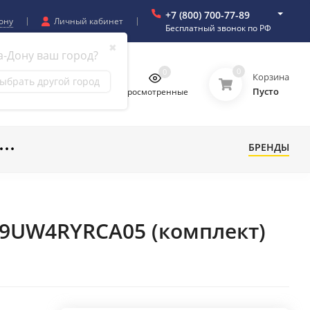
+7 (800) 700-77-89
ону
Личный кабинет
Бесплатный звонок по РФ
✖
а-Дону ваш город?
0
0
0
0
Корзина
ыбрать другой город
Пусто
бранное
Сравнение
Просмотренные
БРЕНДЫ
-09UW4RYRCA05 (комплект)