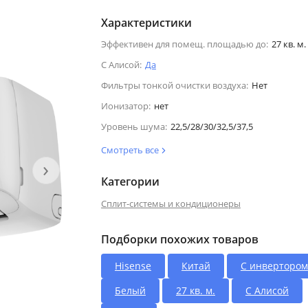
Характеристики
Эффективен для помещ. площадью до:
27 кв. м.
С Алисой:
Да
Фильтры тонкой очистки воздуха:
Нет
Ионизатор:
нет
Уровень шума:
22,5/28/30/32,5/37,5
Смотреть все
›
Категории
Сплит-системы и кондиционеры
Подборки похожих товаров
Hisense
Китай
С инвертором
Белый
27 кв. м.
С Алисой