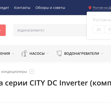
редит
Контакты
Обзоры и советы
Ростов-на-Д
Ростов-н
Да
В
Из
ЛЕНИЯ
НАСОСЫ
ВОДОНАГРЕВАТЕЛИ
и кондиционеры
 серии CITY DC Inverter (ко