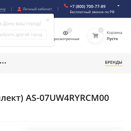
+7 (800) 700-77-89
ону
Личный кабинет
Бесплатный звонок по РФ
✖
а-Дону ваш город?
0
0
0
0
Корзина
ыбрать другой город
Пусто
бранное
Сравнение
Просмотренные
БРЕНДЫ
мплект) AS-07UW4RYRCM00