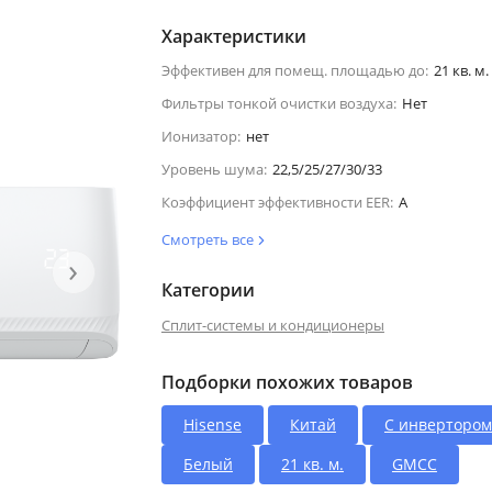
Характеристики
Эффективен для помещ. площадью до:
21 кв. м.
Фильтры тонкой очистки воздуха:
Нет
Ионизатор:
нет
Уровень шума:
22,5/25/27/30/33
Коэффициент эффективности EER:
A
Смотреть все
›
Категории
Сплит-системы и кондиционеры
Подборки похожих товаров
Hisense
Китай
С инвертором
Белый
21 кв. м.
GMCC