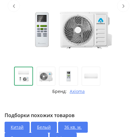
‹
›
Бренд:
Axioma
Подборки похожих товаров
Китай
Белый
36 кв. м.